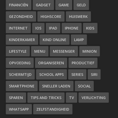
FINANCIËN
GADGET
GAME
GELD
GEZONDHEID
HIGHSCORE
HUISWERK
INTERNET
IOS
IPAD
IPHONE
KIDS
KINDERKAMER
KIND ONLINE
LAMP
LIFESTYLE
MENU
MESSENGER
MINION
OPVOEDING
ORGANISEREN
PRODUCTIEF
SCHERMTIJD
SCHOOL APPS
SERIES
SIRI
SMARTPHONE
SNELLER LADEN
SOCIAL
SPAREN
TIPS AND TRICKS
TV
VERLICHTING
WHATSAPP
ZELFSTANDIGHEID