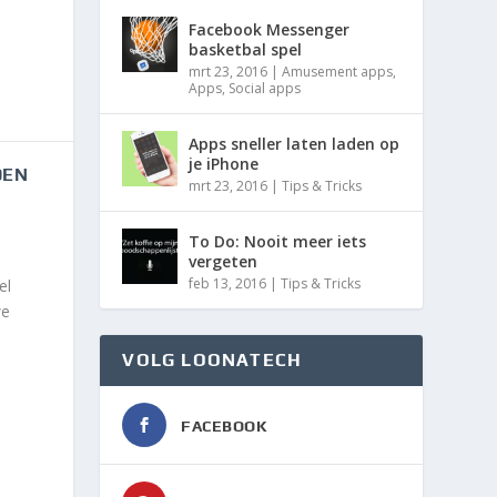
Facebook Messenger
basketbal spel
mrt 23, 2016
|
Amusement apps
,
Apps
,
Social apps
Apps sneller laten laden op
je iPhone
DEN
mrt 23, 2016
|
Tips & Tricks
To Do: Nooit meer iets
vergeten
feb 13, 2016
|
Tips & Tricks
el
we
VOLG LOONATECH
FACEBOOK