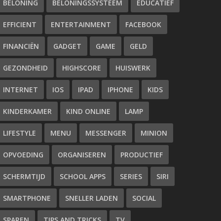
BELONING
BELONINGSSYSTEEM
EDUCATIEF
EFFICIENT
ENTERTAINMENT
FACEBOOK
FINANCIËN
GADGET
GAME
GELD
GEZONDHEID
HIGHSCORE
HUISWERK
INTERNET
IOS
IPAD
IPHONE
KIDS
KINDERKAMER
KIND ONLINE
LAMP
LIFESTYLE
MENU
MESSENGER
MINION
OPVOEDING
ORGANISEREN
PRODUCTIEF
SCHERMTIJD
SCHOOL APPS
SERIES
SIRI
SMARTPHONE
SNELLER LADEN
SOCIAL
SPAREN
TIPS AND TRICKS
TV