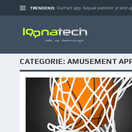
OurPact app: Bepaal wanneer je kind ap
TRENDEND:
CATEGORIE:
AMUSEMENT AP