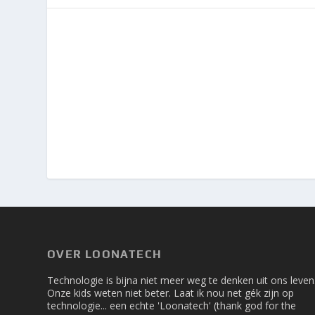
OVER LOONATECH
Technologie is bijna niet meer weg te denken uit ons leven
Onze kids weten niet beter. Laat ik nou net gék zijn op
technologie... een echte 'Loonatech' (thank god for the