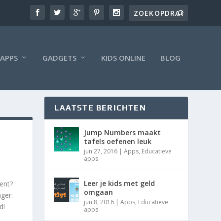
APPS
GADGETS
KIDS ONLINE
BLOG
LAATSTE BERICHTEN
Jump Numbers maakt
tafels oefenen leuk
jun 27, 2016
|
Apps
,
Educatieve
apps
Leer je kids met geld
ent?
omgaan
ger:
jun 8, 2016
|
Apps
,
Educatieve
d!
apps