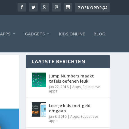
APPS
GADGETS
KIDS ONLINE
BLOG
LAATSTE BERICHTEN
Jump Numbers maakt
tafels oefenen leuk
jun 27, 2016
|
Apps
,
Educatieve
apps
Leer je kids met geld
omgaan
jun 8, 2016
|
Apps
,
Educatieve
apps