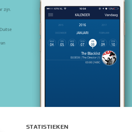
 zijn.
Duitse
van
STATISTIEKEN