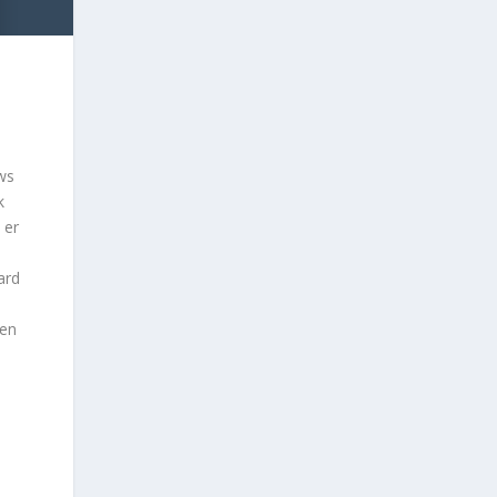
ws
k
 er
ard
een