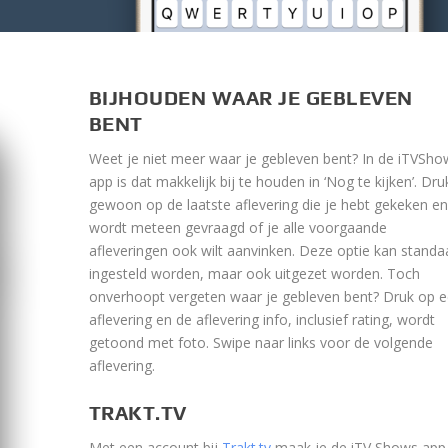
BIJHOUDEN WAAR JE GEBLEVEN
BENT
Weet je niet meer waar je gebleven bent? In de iTVSho
app is dat makkelijk bij te houden in ‘Nog te kijken’. Dru
gewoon op de laatste aflevering die je hebt gekeken en
wordt meteen gevraagd of je alle voorgaande
afleveringen ook wilt aanvinken. Deze optie kan standa
ingesteld worden, maar ook uitgezet worden. Toch
onverhoopt vergeten waar je gebleven bent? Druk op 
aflevering en de aflevering info, inclusief rating, wordt
getoond met foto. Swipe naar links voor de volgende
aflevering.
TRAKT.TV
Met een account bij
Trakt.tv
maak je de iTV Shows app