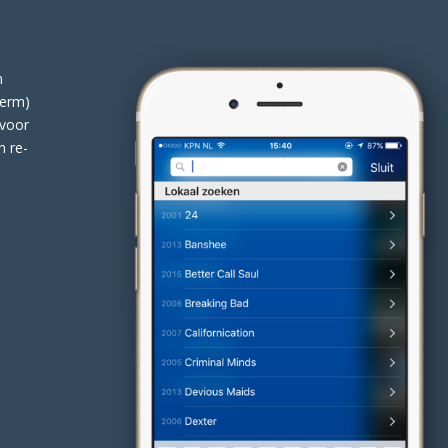
n
herm)
 voor
n re-