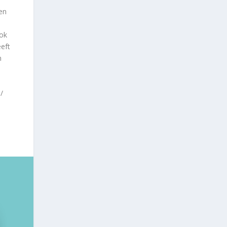
en
ook
eft
n
/