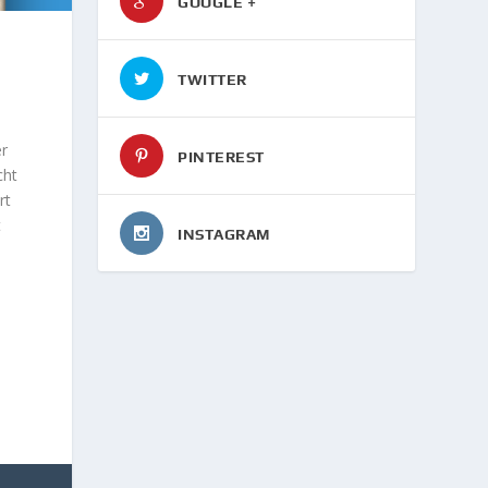
GOOGLE +
TWITTER
er
PINTEREST
cht
rt
t
INSTAGRAM