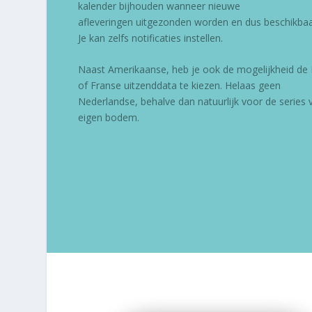
kalender bijhouden wanneer nieuwe
afleveringen uitgezonden worden en dus beschikbaar
Je kan zelfs notificaties instellen.
Naast Amerikaanse, heb je ook de mogelijkheid de 
of Franse uitzenddata te kiezen. Helaas geen
Nederlandse, behalve dan natuurlijk voor de series 
eigen bodem.