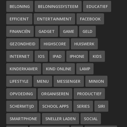
BELONING
BELONINGSSYSTEEM
EDUCATIEF
EFFICIENT
ENTERTAINMENT
FACEBOOK
FINANCIËN
GADGET
GAME
GELD
GEZONDHEID
HIGHSCORE
HUISWERK
INTERNET
IOS
IPAD
IPHONE
KIDS
KINDERKAMER
KIND ONLINE
LAMP
LIFESTYLE
MENU
MESSENGER
MINION
OPVOEDING
ORGANISEREN
PRODUCTIEF
SCHERMTIJD
SCHOOL APPS
SERIES
SIRI
SMARTPHONE
SNELLER LADEN
SOCIAL