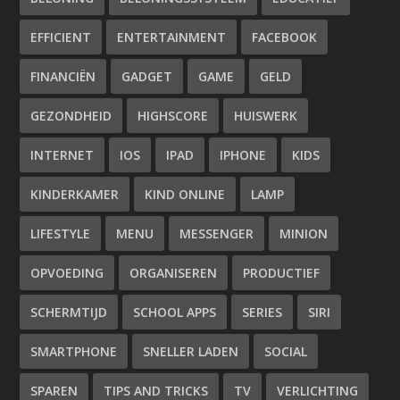
EFFICIENT
ENTERTAINMENT
FACEBOOK
FINANCIËN
GADGET
GAME
GELD
GEZONDHEID
HIGHSCORE
HUISWERK
INTERNET
IOS
IPAD
IPHONE
KIDS
KINDERKAMER
KIND ONLINE
LAMP
LIFESTYLE
MENU
MESSENGER
MINION
OPVOEDING
ORGANISEREN
PRODUCTIEF
SCHERMTIJD
SCHOOL APPS
SERIES
SIRI
SMARTPHONE
SNELLER LADEN
SOCIAL
SPAREN
TIPS AND TRICKS
TV
VERLICHTING