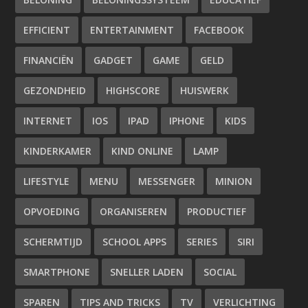
EFFICIENT
ENTERTAINMENT
FACEBOOK
FINANCIËN
GADGET
GAME
GELD
GEZONDHEID
HIGHSCORE
HUISWERK
INTERNET
IOS
IPAD
IPHONE
KIDS
KINDERKAMER
KIND ONLINE
LAMP
LIFESTYLE
MENU
MESSENGER
MINION
OPVOEDING
ORGANISEREN
PRODUCTIEF
SCHERMTIJD
SCHOOL APPS
SERIES
SIRI
SMARTPHONE
SNELLER LADEN
SOCIAL
SPAREN
TIPS AND TRICKS
TV
VERLICHTING