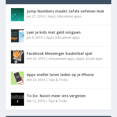
Jump Numbers maakt tafels oefenen leuk
jun 27, 2016
|
Apps
,
Educatieve apps
Leer je kids met geld omgaan
jun 8, 2016
|
Apps
,
Educatieve apps
Facebook Messenger basketbal spel
mrt 23, 2016
|
Amusement apps
,
Apps
,
Social apps
Apps sneller laten laden op je iPhone
mrt 23, 2016
|
Tips & Tricks
To Do: Nooit meer iets vergeten
feb 13, 2016
|
Tips & Tricks