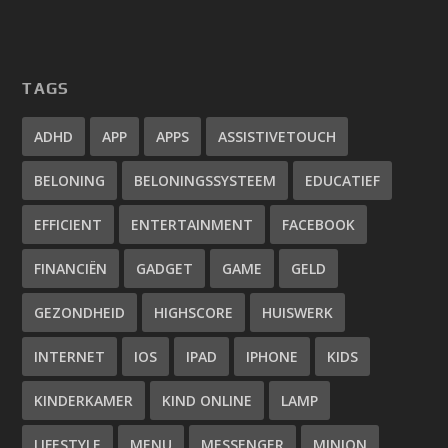
TAGS
ADHD
APP
APPS
ASSISTIVETOUCH
BELONING
BELONINGSSYSTEEM
EDUCATIEF
EFFICIENT
ENTERTAINMENT
FACEBOOK
FINANCIËN
GADGET
GAME
GELD
GEZONDHEID
HIGHSCORE
HUISWERK
INTERNET
IOS
IPAD
IPHONE
KIDS
KINDERKAMER
KIND ONLINE
LAMP
LIFESTYLE
MENU
MESSENGER
MINION