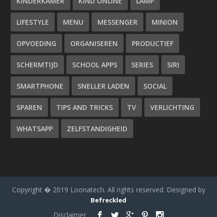
KINDERKAMER
KIND ONLINE
LAMP
LIFESTYLE
MENU
MESSENGER
MINION
OPVOEDING
ORGANISEREN
PRODUCTIEF
SCHERMTIJD
SCHOOL APPS
SERIES
SIRI
SMARTPHONE
SNELLER LADEN
SOCIAL
SPAREN
TIPS AND TRICKS
TV
VERLICHTING
WHATSAPP
ZELFSTANDIGHEID
Copyright � 2019 Loonatech. All rights reserved. Designed by
Befreckled
Disclaimer