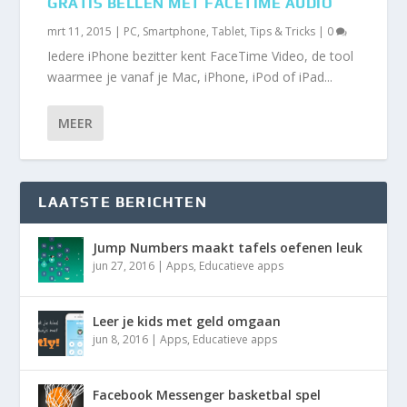
GRATIS BELLEN MET FACETIME AUDIO
mrt 11, 2015
|
PC
,
Smartphone
,
Tablet
,
Tips & Tricks
|
0
Iedere iPhone bezitter kent FaceTime Video, de tool
waarmee je vanaf je Mac, iPhone, iPod of iPad...
MEER
LAATSTE BERICHTEN
Jump Numbers maakt tafels oefenen leuk
jun 27, 2016
|
Apps
,
Educatieve apps
Leer je kids met geld omgaan
jun 8, 2016
|
Apps
,
Educatieve apps
Facebook Messenger basketbal spel