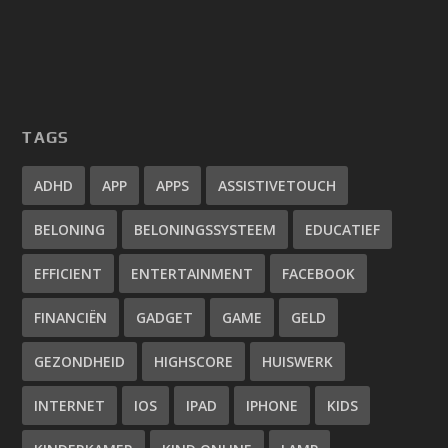
TAGS
ADHD
APP
APPS
ASSISTIVETOUCH
BELONING
BELONINGSSYSTEEM
EDUCATIEF
EFFICIENT
ENTERTAINMENT
FACEBOOK
FINANCIËN
GADGET
GAME
GELD
GEZONDHEID
HIGHSCORE
HUISWERK
INTERNET
IOS
IPAD
IPHONE
KIDS