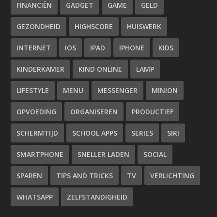
FINANCIËN
GADGET
GAME
GELD
GEZONDHEID
HIGHSCORE
HUISWERK
INTERNET
IOS
IPAD
IPHONE
KIDS
KINDERKAMER
KIND ONLINE
LAMP
LIFESTYLE
MENU
MESSENGER
MINION
OPVOEDING
ORGANISEREN
PRODUCTIEF
SCHERMTIJD
SCHOOL APPS
SERIES
SIRI
SMARTPHONE
SNELLER LADEN
SOCIAL
SPAREN
TIPS AND TRICKS
TV
VERLICHTING
WHATSAPP
ZELFSTANDIGHEID