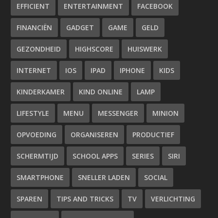
EFFICIENT
ENTERTAINMENT
FACEBOOK
FINANCIËN
GADGET
GAME
GELD
GEZONDHEID
HIGHSCORE
HUISWERK
INTERNET
IOS
IPAD
IPHONE
KIDS
KINDERKAMER
KIND ONLINE
LAMP
LIFESTYLE
MENU
MESSENGER
MINION
OPVOEDING
ORGANISEREN
PRODUCTIEF
SCHERMTIJD
SCHOOL APPS
SERIES
SIRI
SMARTPHONE
SNELLER LADEN
SOCIAL
SPAREN
TIPS AND TRICKS
TV
VERLICHTING