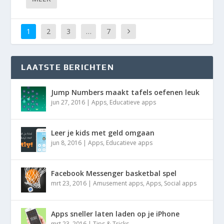
1
2
3
…
7
LAATSTE BERICHTEN
Jump Numbers maakt tafels oefenen leuk
jun 27, 2016
|
Apps
,
Educatieve apps
Leer je kids met geld omgaan
jun 8, 2016
|
Apps
,
Educatieve apps
Facebook Messenger basketbal spel
mrt 23, 2016
|
Amusement apps
,
Apps
,
Social apps
Apps sneller laten laden op je iPhone
mrt 23, 2016
|
Tips & Tricks