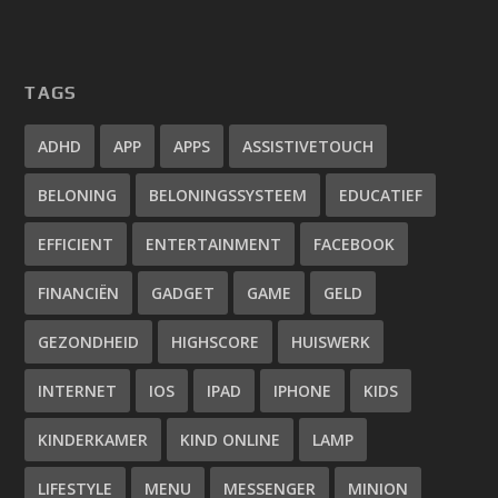
TAGS
ADHD
APP
APPS
ASSISTIVETOUCH
BELONING
BELONINGSSYSTEEM
EDUCATIEF
EFFICIENT
ENTERTAINMENT
FACEBOOK
FINANCIËN
GADGET
GAME
GELD
GEZONDHEID
HIGHSCORE
HUISWERK
INTERNET
IOS
IPAD
IPHONE
KIDS
KINDERKAMER
KIND ONLINE
LAMP
LIFESTYLE
MENU
MESSENGER
MINION