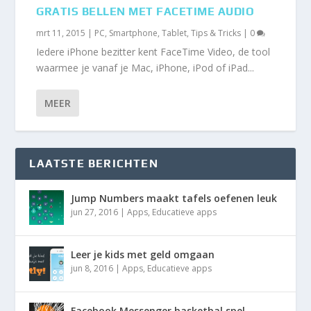
GRATIS BELLEN MET FACETIME AUDIO
mrt 11, 2015
|
PC
,
Smartphone
,
Tablet
,
Tips & Tricks
|
0
Iedere iPhone bezitter kent FaceTime Video, de tool
waarmee je vanaf je Mac, iPhone, iPod of iPad...
MEER
LAATSTE BERICHTEN
Jump Numbers maakt tafels oefenen leuk
jun 27, 2016
|
Apps
,
Educatieve apps
Leer je kids met geld omgaan
jun 8, 2016
|
Apps
,
Educatieve apps
Facebook Messenger basketbal spel