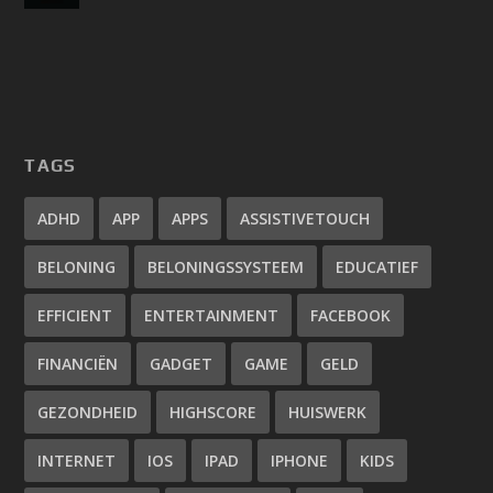
TAGS
ADHD
APP
APPS
ASSISTIVETOUCH
BELONING
BELONINGSSYSTEEM
EDUCATIEF
EFFICIENT
ENTERTAINMENT
FACEBOOK
FINANCIËN
GADGET
GAME
GELD
GEZONDHEID
HIGHSCORE
HUISWERK
INTERNET
IOS
IPAD
IPHONE
KIDS