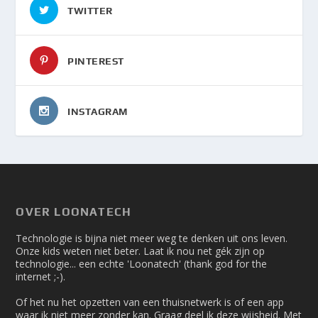
TWITTER
PINTEREST
INSTAGRAM
OVER LOONATECH
Technologie is bijna niet meer weg te denken uit ons leven.
Onze kids weten niet beter. Laat ik nou net gék zijn op
technologie... een echte 'Loonatech' (thank god for the
internet ;-).
Of het nu het opzetten van een thuisnetwerk is of een app
waar ik niet meer zonder kan. Graag deel ik deze wijsheid. Met