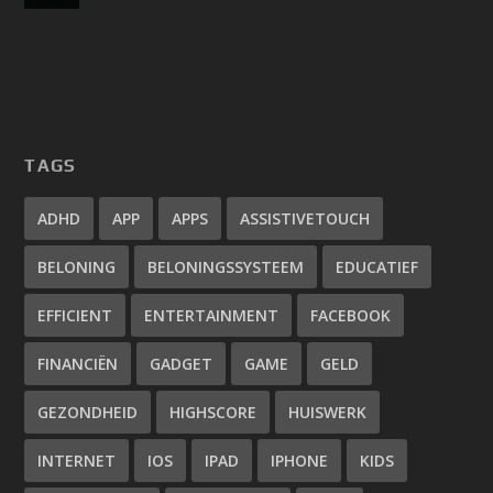
TAGS
ADHD
APP
APPS
ASSISTIVETOUCH
BELONING
BELONINGSSYSTEEM
EDUCATIEF
EFFICIENT
ENTERTAINMENT
FACEBOOK
FINANCIËN
GADGET
GAME
GELD
GEZONDHEID
HIGHSCORE
HUISWERK
INTERNET
IOS
IPAD
IPHONE
KIDS