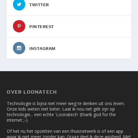
TWITTER
PINTEREST
INSTAGRAM
OVER LOONATECH
Technologie is bijna niet meer weg te denken uit ons leven.
Onze kids weten niet beter. Laat ik nou net gék zijn op
technologie... een echte 'Loonatech' (thank god for the
internet ;-).
Of het nu het opzetten van een thuisnetwerk is of een app
waar ik niet meer zonder kan. Graag deel ik deze wijsheid. Met