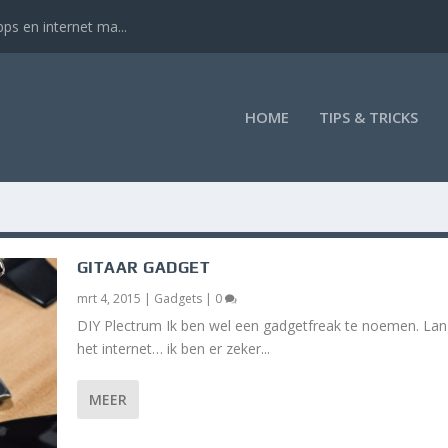
ps en internet ma...
HOME
TIPS & TRICKS
GITAAR GADGET
mrt 4, 2015
|
Gadgets
|
0
DIY Plectrum Ik ben wel een gadgetfreak te noemen. Lan
het internet… ik ben er zeker...
MEER