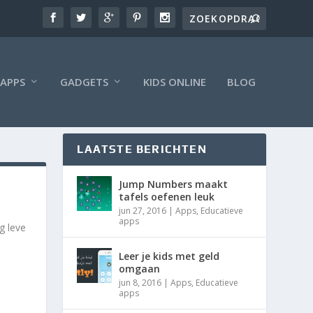
APPS
GADGETS
KIDS ONLINE
BLOG
LAATSTE BERICHTEN
Jump Numbers maakt
tafels oefenen leuk
jun 27, 2016
|
Apps
,
Educatieve
apps
g leve
Leer je kids met geld
omgaan
jun 8, 2016
|
Apps
,
Educatieve
apps