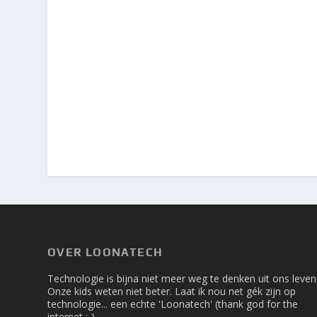
OVER LOONATECH
Technologie is bijna niet meer weg te denken uit ons leven
Onze kids weten niet beter. Laat ik nou net gék zijn op
technologie... een echte 'Loonatech' (thank god for the
internet ;-).