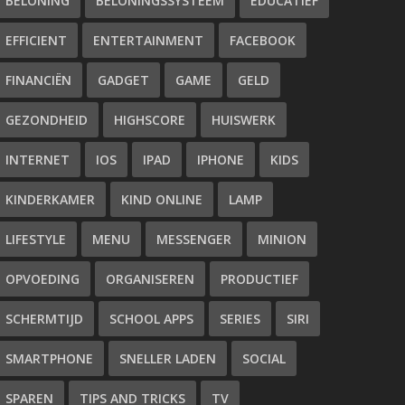
BELONING
BELONINGSSYSTEEM
EDUCATIEF
EFFICIENT
ENTERTAINMENT
FACEBOOK
FINANCIËN
GADGET
GAME
GELD
GEZONDHEID
HIGHSCORE
HUISWERK
INTERNET
IOS
IPAD
IPHONE
KIDS
KINDERKAMER
KIND ONLINE
LAMP
LIFESTYLE
MENU
MESSENGER
MINION
OPVOEDING
ORGANISEREN
PRODUCTIEF
SCHERMTIJD
SCHOOL APPS
SERIES
SIRI
SMARTPHONE
SNELLER LADEN
SOCIAL
SPAREN
TIPS AND TRICKS
TV