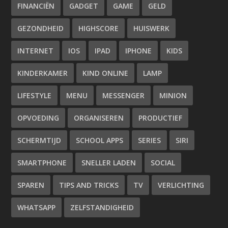
FINANCIËN
GADGET
GAME
GELD
GEZONDHEID
HIGHSCORE
HUISWERK
INTERNET
IOS
IPAD
IPHONE
KIDS
KINDERKAMER
KIND ONLINE
LAMP
LIFESTYLE
MENU
MESSENGER
MINION
OPVOEDING
ORGANISEREN
PRODUCTIEF
SCHERMTIJD
SCHOOL APPS
SERIES
SIRI
SMARTPHONE
SNELLER LADEN
SOCIAL
SPAREN
TIPS AND TRICKS
TV
VERLICHTING
WHATSAPP
ZELFSTANDIGHEID