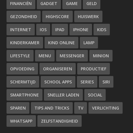
FINANCIËN
GADGET
GAME
GELD
GEZONDHEID
HIGHSCORE
HUISWERK
INTERNET
IOS
IPAD
IPHONE
KIDS
KINDERKAMER
KIND ONLINE
LAMP
LIFESTYLE
MENU
MESSENGER
MINION
OPVOEDING
ORGANISEREN
PRODUCTIEF
SCHERMTIJD
SCHOOL APPS
SERIES
SIRI
SMARTPHONE
SNELLER LADEN
SOCIAL
SPAREN
TIPS AND TRICKS
TV
VERLICHTING
WHATSAPP
ZELFSTANDIGHEID