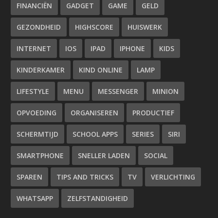
FINANCIËN
GADGET
GAME
GELD
GEZONDHEID
HIGHSCORE
HUISWERK
INTERNET
IOS
IPAD
IPHONE
KIDS
KINDERKAMER
KIND ONLINE
LAMP
LIFESTYLE
MENU
MESSENGER
MINION
OPVOEDING
ORGANISEREN
PRODUCTIEF
SCHERMTIJD
SCHOOL APPS
SERIES
SIRI
SMARTPHONE
SNELLER LADEN
SOCIAL
SPAREN
TIPS AND TRICKS
TV
VERLICHTING
WHATSAPP
ZELFSTANDIGHEID