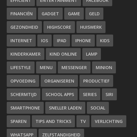
EFFICIENT
ENTERTAINMENT
FACEBOOK
FINANCIËN
GADGET
GAME
GELD
GEZONDHEID
HIGHSCORE
HUISWERK
INTERNET
IOS
IPAD
IPHONE
KIDS
KINDERKAMER
KIND ONLINE
LAMP
LIFESTYLE
MENU
MESSENGER
MINION
OPVOEDING
ORGANISEREN
PRODUCTIEF
SCHERMTIJD
SCHOOL APPS
SERIES
SIRI
SMARTPHONE
SNELLER LADEN
SOCIAL
SPAREN
TIPS AND TRICKS
TV
VERLICHTING
WHATSAPP
ZELFSTANDIGHEID