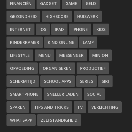
FINANCIËN
GADGET
GAME
GELD
GEZONDHEID
HIGHSCORE
HUISWERK
INTERNET
IOS
IPAD
IPHONE
KIDS
KINDERKAMER
KIND ONLINE
LAMP
LIFESTYLE
MENU
MESSENGER
MINION
OPVOEDING
ORGANISEREN
PRODUCTIEF
SCHERMTIJD
SCHOOL APPS
SERIES
SIRI
SMARTPHONE
SNELLER LADEN
SOCIAL
SPAREN
TIPS AND TRICKS
TV
VERLICHTING
WHATSAPP
ZELFSTANDIGHEID