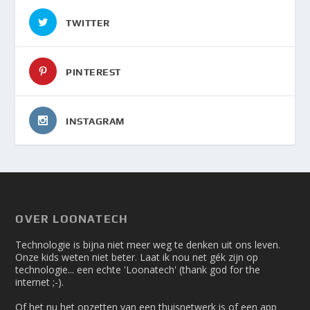
TWITTER
PINTEREST
INSTAGRAM
OVER LOONATECH
Technologie is bijna niet meer weg te denken uit ons leven.
Onze kids weten niet beter. Laat ik nou net gék zijn op
technologie... een echte 'Loonatech' (thank god for the
internet ;-).
Of het nu het opzetten van een thuisnetwerk is of een app