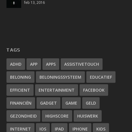
feb 13, 2016
TAGS
ADHD
APP
APPS
ASSISTIVETOUCH
BELONING
BELONINGSSYSTEEM
EDUCATIEF
EFFICIENT
ENTERTAINMENT
FACEBOOK
FINANCIËN
GADGET
GAME
GELD
GEZONDHEID
HIGHSCORE
HUISWERK
INTERNET
IOS
IPAD
IPHONE
KIDS