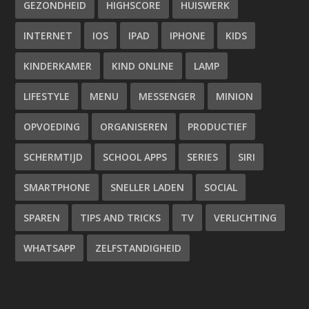
GEZONDHEID
HIGHSCORE
HUISWERK
INTERNET
IOS
IPAD
IPHONE
KIDS
KINDERKAMER
KIND ONLINE
LAMP
LIFESTYLE
MENU
MESSENGER
MINION
OPVOEDING
ORGANISEREN
PRODUCTIEF
SCHERMTIJD
SCHOOL APPS
SERIES
SIRI
SMARTPHONE
SNELLER LADEN
SOCIAL
SPAREN
TIPS AND TRICKS
TV
VERLICHTING
WHATSAPP
ZELFSTANDIGHEID