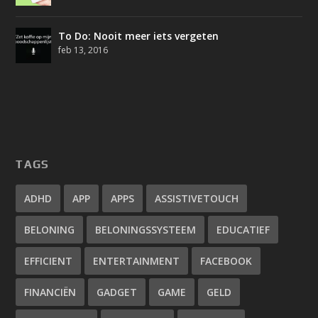
To Do: Nooit meer iets vergeten
feb 13, 2016
TAGS
ADHD
APP
APPS
ASSISTIVETOUCH
BELONING
BELONINGSSYSTEEM
EDUCATIEF
EFFICIENT
ENTERTAINMENT
FACEBOOK
FINANCIËN
GADGET
GAME
GELD