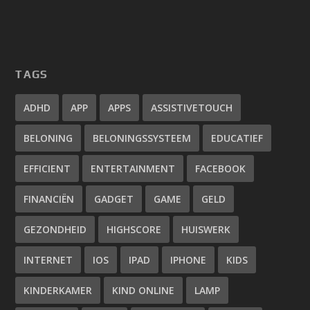
TAGS
ADHD
APP
APPS
ASSISTIVETOUCH
BELONING
BELONINGSSYSTEEM
EDUCATIEF
EFFICIENT
ENTERTAINMENT
FACEBOOK
FINANCIËN
GADGET
GAME
GELD
GEZONDHEID
HIGHSCORE
HUISWERK
INTERNET
IOS
IPAD
IPHONE
KIDS
KINDERKAMER
KIND ONLINE
LAMP