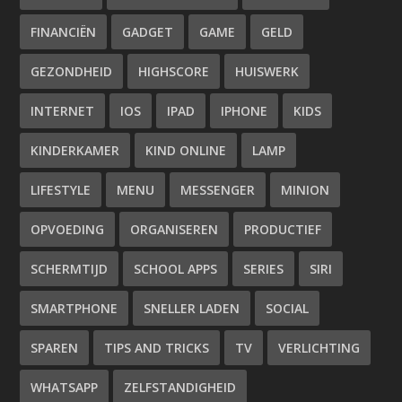
FINANCIËN
GADGET
GAME
GELD
GEZONDHEID
HIGHSCORE
HUISWERK
INTERNET
IOS
IPAD
IPHONE
KIDS
KINDERKAMER
KIND ONLINE
LAMP
LIFESTYLE
MENU
MESSENGER
MINION
OPVOEDING
ORGANISEREN
PRODUCTIEF
SCHERMTIJD
SCHOOL APPS
SERIES
SIRI
SMARTPHONE
SNELLER LADEN
SOCIAL
SPAREN
TIPS AND TRICKS
TV
VERLICHTING
WHATSAPP
ZELFSTANDIGHEID