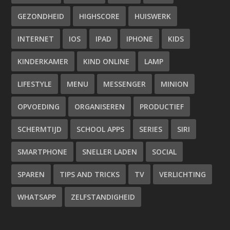
GEZONDHEID
HIGHSCORE
HUISWERK
INTERNET
IOS
IPAD
IPHONE
KIDS
KINDERKAMER
KIND ONLINE
LAMP
LIFESTYLE
MENU
MESSENGER
MINION
OPVOEDING
ORGANISEREN
PRODUCTIEF
SCHERMTIJD
SCHOOL APPS
SERIES
SIRI
SMARTPHONE
SNELLER LADEN
SOCIAL
SPAREN
TIPS AND TRICKS
TV
VERLICHTING
WHATSAPP
ZELFSTANDIGHEID