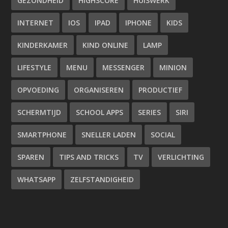
GEZONDHEID
HIGHSCORE
HUISWERK
INTERNET
IOS
IPAD
IPHONE
KIDS
KINDERKAMER
KIND ONLINE
LAMP
LIFESTYLE
MENU
MESSENGER
MINION
OPVOEDING
ORGANISEREN
PRODUCTIEF
SCHERMTIJD
SCHOOL APPS
SERIES
SIRI
SMARTPHONE
SNELLER LADEN
SOCIAL
SPAREN
TIPS AND TRICKS
TV
VERLICHTING
WHATSAPP
ZELFSTANDIGHEID