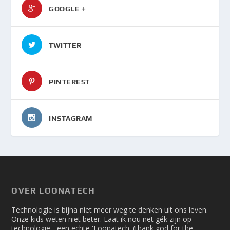
GOOGLE +
TWITTER
PINTEREST
INSTAGRAM
OVER LOONATECH
Technologie is bijna niet meer weg te denken uit ons leven.
Onze kids weten niet beter. Laat ik nou net gék zijn op
technologie... een echte 'Loonatech' (thank god for the