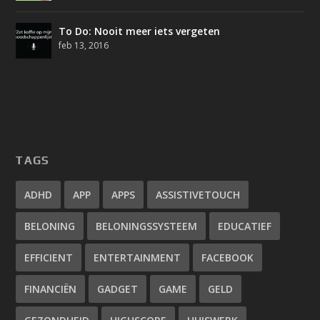
To Do: Nooit meer iets vergeten
feb 13, 2016
TAGS
ADHD
APP
APPS
ASSISTIVETOUCH
BELONING
BELONINGSSYSTEEM
EDUCATIEF
EFFICIENT
ENTERTAINMENT
FACEBOOK
FINANCIËN
GADGET
GAME
GELD