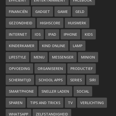
EFFICIENT
ENTERTAINMENT
FACEBOOK
FINANCIËN
GADGET
GAME
GELD
GEZONDHEID
HIGHSCORE
HUISWERK
INTERNET
IOS
IPAD
IPHONE
KIDS
KINDERKAMER
KIND ONLINE
LAMP
LIFESTYLE
MENU
MESSENGER
MINION
OPVOEDING
ORGANISEREN
PRODUCTIEF
SCHERMTIJD
SCHOOL APPS
SERIES
SIRI
SMARTPHONE
SNELLER LADEN
SOCIAL
SPAREN
TIPS AND TRICKS
TV
VERLICHTING
WHATSAPP
ZELFSTANDIGHEID