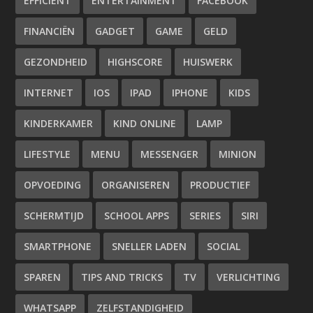
EFFICIENT
ENTERTAINMENT
FACEBOOK
FINANCIËN
GADGET
GAME
GELD
GEZONDHEID
HIGHSCORE
HUISWERK
INTERNET
IOS
IPAD
IPHONE
KIDS
KINDERKAMER
KIND ONLINE
LAMP
LIFESTYLE
MENU
MESSENGER
MINION
OPVOEDING
ORGANISEREN
PRODUCTIEF
SCHERMTIJD
SCHOOL APPS
SERIES
SIRI
SMARTPHONE
SNELLER LADEN
SOCIAL
SPAREN
TIPS AND TRICKS
TV
VERLICHTING
WHATSAPP
ZELFSTANDIGHEID