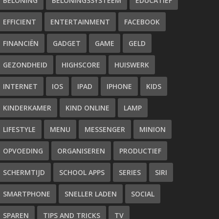
BELONING
BELONINGSSYSTEEM
EDUCATIEF
EFFICIENT
ENTERTAINMENT
FACEBOOK
FINANCIËN
GADGET
GAME
GELD
GEZONDHEID
HIGHSCORE
HUISWERK
INTERNET
IOS
IPAD
IPHONE
KIDS
KINDERKAMER
KIND ONLINE
LAMP
LIFESTYLE
MENU
MESSENGER
MINION
OPVOEDING
ORGANISEREN
PRODUCTIEF
SCHERMTIJD
SCHOOL APPS
SERIES
SIRI
SMARTPHONE
SNELLER LADEN
SOCIAL
SPAREN
TIPS AND TRICKS
TV