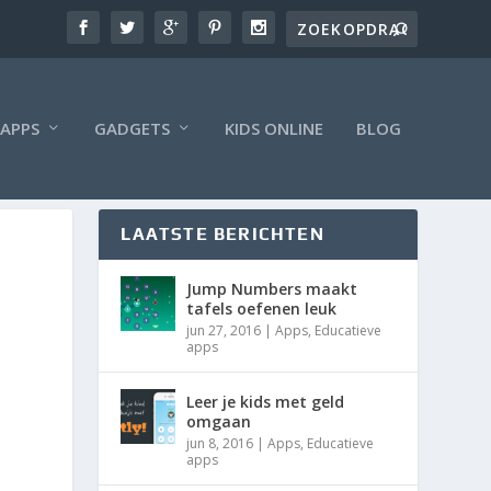
APPS
GADGETS
KIDS ONLINE
BLOG
LAATSTE BERICHTEN
Jump Numbers maakt
tafels oefenen leuk
jun 27, 2016
|
Apps
,
Educatieve
apps
Leer je kids met geld
omgaan
jun 8, 2016
|
Apps
,
Educatieve
apps