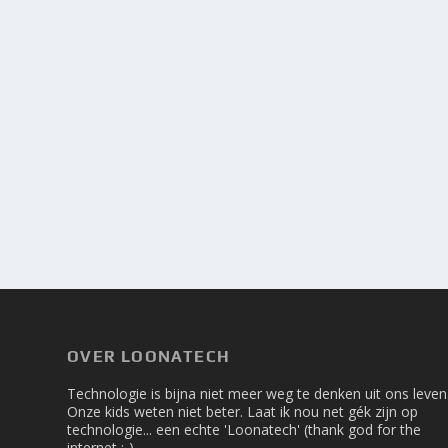
OVER LOONATECH
Technologie is bijna niet meer weg te denken uit ons leven
Onze kids weten niet beter. Laat ik nou net gék zijn op
technologie... een echte 'Loonatech' (thank god for the
internet ;-).