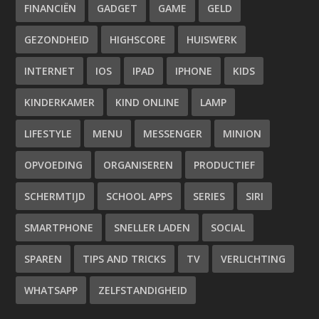
FINANCIËN
GADGET
GAME
GELD
GEZONDHEID
HIGHSCORE
HUISWERK
INTERNET
IOS
IPAD
IPHONE
KIDS
KINDERKAMER
KIND ONLINE
LAMP
LIFESTYLE
MENU
MESSENGER
MINION
OPVOEDING
ORGANISEREN
PRODUCTIEF
SCHERMTIJD
SCHOOL APPS
SERIES
SIRI
SMARTPHONE
SNELLER LADEN
SOCIAL
SPAREN
TIPS AND TRICKS
TV
VERLICHTING
WHATSAPP
ZELFSTANDIGHEID