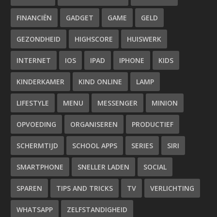
FINANCIËN
GADGET
GAME
GELD
GEZONDHEID
HIGHSCORE
HUISWERK
INTERNET
IOS
IPAD
IPHONE
KIDS
KINDERKAMER
KIND ONLINE
LAMP
LIFESTYLE
MENU
MESSENGER
MINION
OPVOEDING
ORGANISEREN
PRODUCTIEF
SCHERMTIJD
SCHOOL APPS
SERIES
SIRI
SMARTPHONE
SNELLER LADEN
SOCIAL
SPAREN
TIPS AND TRICKS
TV
VERLICHTING
WHATSAPP
ZELFSTANDIGHEID