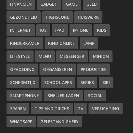
FINANCIËN
GADGET
GAME
GELD
GEZONDHEID
HIGHSCORE
HUISWERK
INTERNET
IOS
IPAD
IPHONE
KIDS
KINDERKAMER
KIND ONLINE
LAMP
LIFESTYLE
MENU
MESSENGER
MINION
OPVOEDING
ORGANISEREN
PRODUCTIEF
SCHERMTIJD
SCHOOL APPS
SERIES
SIRI
SMARTPHONE
SNELLER LADEN
SOCIAL
SPAREN
TIPS AND TRICKS
TV
VERLICHTING
WHATSAPP
ZELFSTANDIGHEID