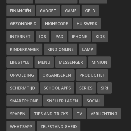
FINANCIËN
GADGET
GAME
GELD
GEZONDHEID
HIGHSCORE
HUISWERK
INTERNET
IOS
IPAD
IPHONE
KIDS
KINDERKAMER
KIND ONLINE
LAMP
LIFESTYLE
MENU
MESSENGER
MINION
OPVOEDING
ORGANISEREN
PRODUCTIEF
SCHERMTIJD
SCHOOL APPS
SERIES
SIRI
SMARTPHONE
SNELLER LADEN
SOCIAL
SPAREN
TIPS AND TRICKS
TV
VERLICHTING
WHATSAPP
ZELFSTANDIGHEID