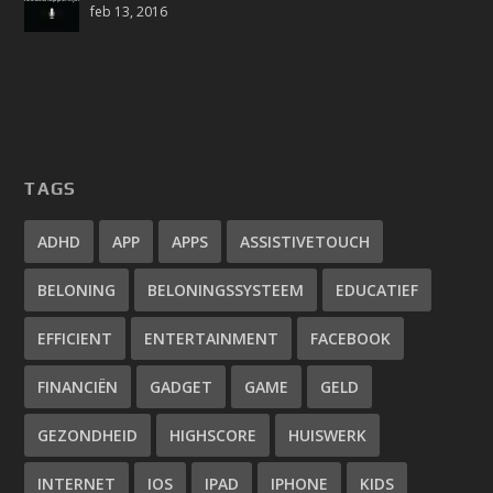
feb 13, 2016
TAGS
ADHD
APP
APPS
ASSISTIVETOUCH
BELONING
BELONINGSSYSTEEM
EDUCATIEF
EFFICIENT
ENTERTAINMENT
FACEBOOK
FINANCIËN
GADGET
GAME
GELD
GEZONDHEID
HIGHSCORE
HUISWERK
INTERNET
IOS
IPAD
IPHONE
KIDS