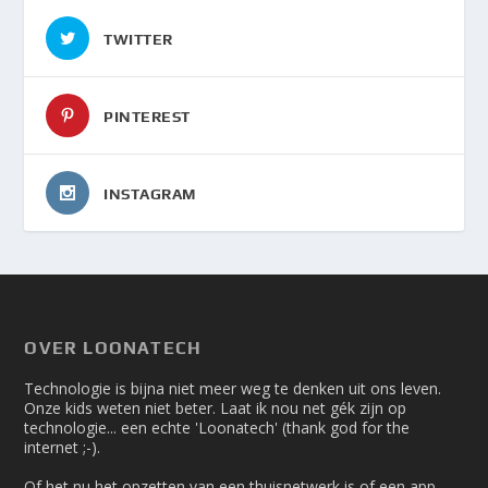
TWITTER
PINTEREST
INSTAGRAM
OVER LOONATECH
Technologie is bijna niet meer weg te denken uit ons leven.
Onze kids weten niet beter. Laat ik nou net gék zijn op
technologie... een echte 'Loonatech' (thank god for the
internet ;-).
Of het nu het opzetten van een thuisnetwerk is of een app