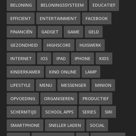
BELONING
BELONINGSSYSTEEM
EDUCATIEF
EFFICIENT
ENTERTAINMENT
FACEBOOK
FINANCIËN
GADGET
GAME
GELD
GEZONDHEID
HIGHSCORE
HUISWERK
INTERNET
IOS
IPAD
IPHONE
KIDS
KINDERKAMER
KIND ONLINE
LAMP
LIFESTYLE
MENU
MESSENGER
MINION
OPVOEDING
ORGANISEREN
PRODUCTIEF
SCHERMTIJD
SCHOOL APPS
SERIES
SIRI
SMARTPHONE
SNELLER LADEN
SOCIAL