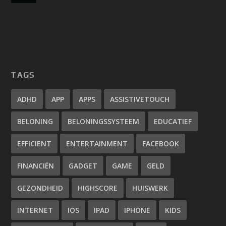
TAGS
ADHD
APP
APPS
ASSISTIVETOUCH
BELONING
BELONINGSSYSTEEM
EDUCATIEF
EFFICIENT
ENTERTAINMENT
FACEBOOK
FINANCIËN
GADGET
GAME
GELD
GEZONDHEID
HIGHSCORE
HUISWERK
INTERNET
IOS
IPAD
IPHONE
KIDS