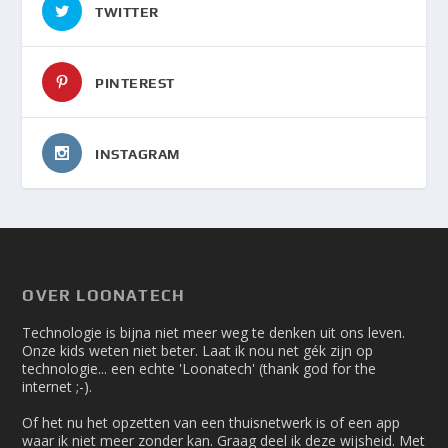
TWITTER
PINTEREST
INSTAGRAM
OVER LOONATECH
Technologie is bijna niet meer weg te denken uit ons leven.
Onze kids weten niet beter. Laat ik nou net gék zijn op
technologie... een echte 'Loonatech' (thank god for the
internet ;-).
Of het nu het opzetten van een thuisnetwerk is of een app
waar ik niet meer zonder kan. Graag deel ik deze wijsheid. Met