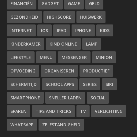
FINANCIËN
GADGET
GAME
GELD
GEZONDHEID
HIGHSCORE
HUISWERK
INTERNET
IOS
IPAD
IPHONE
KIDS
KINDERKAMER
KIND ONLINE
LAMP
LIFESTYLE
MENU
MESSENGER
MINION
OPVOEDING
ORGANISEREN
PRODUCTIEF
SCHERMTIJD
SCHOOL APPS
SERIES
SIRI
SMARTPHONE
SNELLER LADEN
SOCIAL
SPAREN
TIPS AND TRICKS
TV
VERLICHTING
WHATSAPP
ZELFSTANDIGHEID