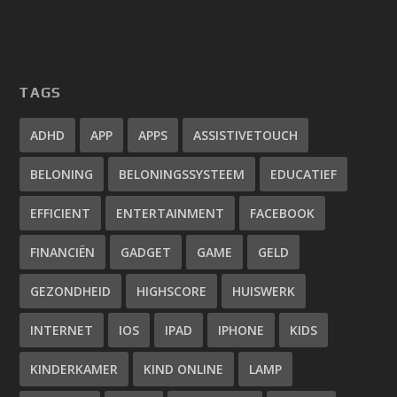
TAGS
ADHD
APP
APPS
ASSISTIVETOUCH
BELONING
BELONINGSSYSTEEM
EDUCATIEF
EFFICIENT
ENTERTAINMENT
FACEBOOK
FINANCIËN
GADGET
GAME
GELD
GEZONDHEID
HIGHSCORE
HUISWERK
INTERNET
IOS
IPAD
IPHONE
KIDS
KINDERKAMER
KIND ONLINE
LAMP