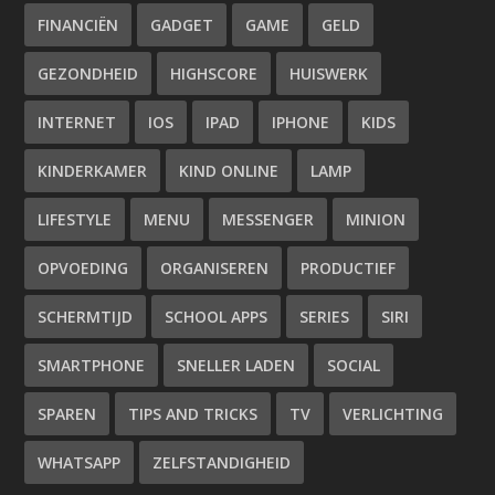
FINANCIËN
GADGET
GAME
GELD
GEZONDHEID
HIGHSCORE
HUISWERK
INTERNET
IOS
IPAD
IPHONE
KIDS
KINDERKAMER
KIND ONLINE
LAMP
LIFESTYLE
MENU
MESSENGER
MINION
OPVOEDING
ORGANISEREN
PRODUCTIEF
SCHERMTIJD
SCHOOL APPS
SERIES
SIRI
SMARTPHONE
SNELLER LADEN
SOCIAL
SPAREN
TIPS AND TRICKS
TV
VERLICHTING
WHATSAPP
ZELFSTANDIGHEID