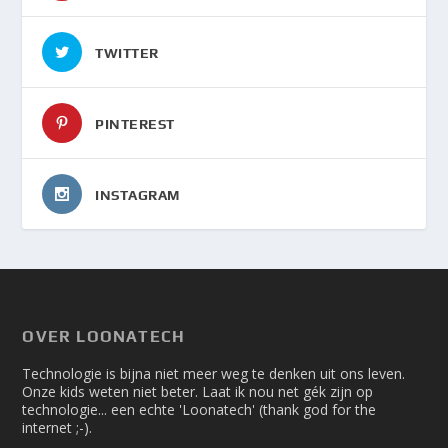
TWITTER
PINTEREST
INSTAGRAM
OVER LOONATECH
Technologie is bijna niet meer weg te denken uit ons leven.
Onze kids weten niet beter. Laat ik nou net gék zijn op
technologie... een echte 'Loonatech' (thank god for the
internet ;-).