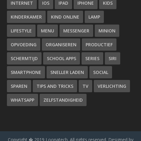
INTERNET
IOS
IPAD
IPHONE
KIDS
KINDERKAMER
KIND ONLINE
LAMP
LIFESTYLE
MENU
MESSENGER
MINION
OPVOEDING
ORGANISEREN
PRODUCTIEF
SCHERMTIJD
SCHOOL APPS
SERIES
SIRI
SMARTPHONE
SNELLER LADEN
SOCIAL
SPAREN
TIPS AND TRICKS
TV
VERLICHTING
WHATSAPP
ZELFSTANDIGHEID
Copyright � 2019 Loonatech. All rights reserved. Designed by