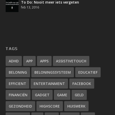
To Do: Nooit meer iets vergeten
feb 13, 2016
TAGS
ADHD
APP
APPS
ASSISTIVETOUCH
BELONING
BELONINGSSYSTEEM
EDUCATIEF
EFFICIENT
ENTERTAINMENT
FACEBOOK
FINANCIËN
GADGET
GAME
GELD
GEZONDHEID
HIGHSCORE
HUISWERK