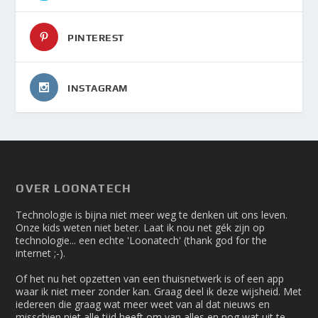
PINTEREST
INSTAGRAM
OVER LOONATECH
Technologie is bijna niet meer weg te denken uit ons leven.
Onze kids weten niet beter. Laat ik nou net gék zijn op
technologie... een echte 'Loonatech' (thank god for the
internet ;-).
Of het nu het opzetten van een thuisnetwerk is of een app
waar ik niet meer zonder kan. Graag deel ik deze wijsheid. Met
iedereen die graag wat meer weet van al dat nieuws en
misschien niet alle tijd heeft om van alles en nog wat uit te