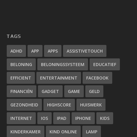
TAGS
ADHD
APP
APPS
ASSISTIVETOUCH
BELONING
BELONINGSSYSTEEM
EDUCATIEF
EFFICIENT
ENTERTAINMENT
FACEBOOK
FINANCIËN
GADGET
GAME
GELD
GEZONDHEID
HIGHSCORE
HUISWERK
INTERNET
IOS
IPAD
IPHONE
KIDS
KINDERKAMER
KIND ONLINE
LAMP