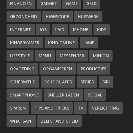
FINANCIËN
GADGET
GAME
GELD
GEZONDHEID
HIGHSCORE
HUISWERK
INTERNET
IOS
IPAD
IPHONE
KIDS
KINDERKAMER
KIND ONLINE
LAMP
LIFESTYLE
MENU
MESSENGER
MINION
OPVOEDING
ORGANISEREN
PRODUCTIEF
SCHERMTIJD
SCHOOL APPS
SERIES
SIRI
SMARTPHONE
SNELLER LADEN
SOCIAL
SPAREN
TIPS AND TRICKS
TV
VERLICHTING
WHATSAPP
ZELFSTANDIGHEID