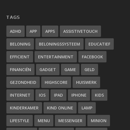
TAGS
ADHD
APP
APPS
ASSISTIVETOUCH
BELONING
BELONINGSSYSTEEM
EDUCATIEF
EFFICIENT
ENTERTAINMENT
FACEBOOK
FINANCIËN
GADGET
GAME
GELD
GEZONDHEID
HIGHSCORE
HUISWERK
INTERNET
IOS
IPAD
IPHONE
KIDS
KINDERKAMER
KIND ONLINE
LAMP
LIFESTYLE
MENU
MESSENGER
MINION