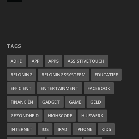
TAGS
ADHD
APP
APPS
ASSISTIVETOUCH
BELONING
BELONINGSSYSTEEM
EDUCATIEF
EFFICIENT
ENTERTAINMENT
FACEBOOK
FINANCIËN
GADGET
GAME
GELD
GEZONDHEID
HIGHSCORE
HUISWERK
INTERNET
IOS
IPAD
IPHONE
KIDS