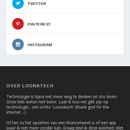
TWITTER
PINTEREST
INSTAGRAM
OVER LOONATECH
Technologie is bijna niet meer weg te denken uit ons leven.
Onze kids weten niet beter. Laat ik nou net gék zijn op
technologie... een echte 'Loonatech' (thank god for the
internet ;-).
Of het nu het opzetten van een thuisnetwerk is of een app
waar ik niet meer zonder kan. Graag deel ik deze wijsheid. Met