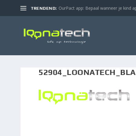
OurPact app: Bepaal wanneer je kind ap
TRENDEND:
52904_LOONATECH_BLA