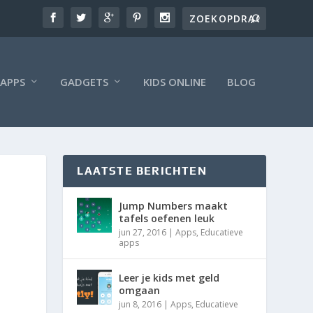
APPS
GADGETS
KIDS ONLINE
BLOG
LAATSTE BERICHTEN
Jump Numbers maakt
tafels oefenen leuk
jun 27, 2016
|
Apps
,
Educatieve
apps
Leer je kids met geld
omgaan
jun 8, 2016
|
Apps
,
Educatieve