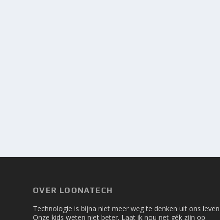
OVER LOONATECH
Technologie is bijna niet meer weg te denken uit ons leven
Onze kids weten niet beter. Laat ik nou net gék zijn op