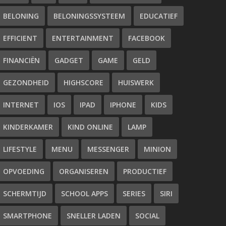
BELONING
BELONINGSSYSTEEM
EDUCATIEF
EFFICIENT
ENTERTAINMENT
FACEBOOK
FINANCIËN
GADGET
GAME
GELD
GEZONDHEID
HIGHSCORE
HUISWERK
INTERNET
IOS
IPAD
IPHONE
KIDS
KINDERKAMER
KIND ONLINE
LAMP
LIFESTYLE
MENU
MESSENGER
MINION
OPVOEDING
ORGANISEREN
PRODUCTIEF
SCHERMTIJD
SCHOOL APPS
SERIES
SIRI
SMARTPHONE
SNELLER LADEN
SOCIAL