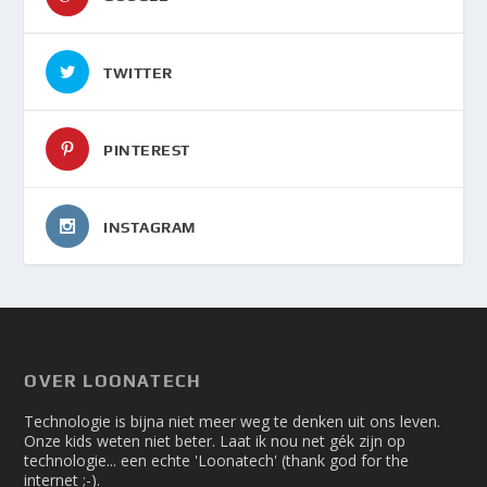
TWITTER
PINTEREST
INSTAGRAM
OVER LOONATECH
Technologie is bijna niet meer weg te denken uit ons leven.
Onze kids weten niet beter. Laat ik nou net gék zijn op
technologie... een echte 'Loonatech' (thank god for the
internet ;-).