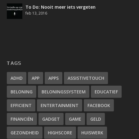
To Do: Nooit meer iets vergeten
feb 13, 2016
TAGS
ADHD
APP
APPS
ASSISTIVETOUCH
BELONING
BELONINGSSYSTEEM
EDUCATIEF
EFFICIENT
ENTERTAINMENT
FACEBOOK
FINANCIËN
GADGET
GAME
GELD
GEZONDHEID
HIGHSCORE
HUISWERK