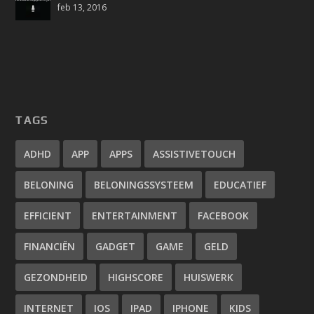
feb 13, 2016
TAGS
ADHD
APP
APPS
ASSISTIVETOUCH
BELONING
BELONINGSSYSTEEM
EDUCATIEF
EFFICIENT
ENTERTAINMENT
FACEBOOK
FINANCIËN
GADGET
GAME
GELD
GEZONDHEID
HIGHSCORE
HUISWERK
INTERNET
IOS
IPAD
IPHONE
KIDS