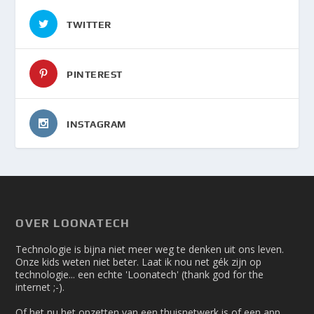
TWITTER
PINTEREST
INSTAGRAM
OVER LOONATECH
Technologie is bijna niet meer weg te denken uit ons leven.
Onze kids weten niet beter. Laat ik nou net gék zijn op
technologie... een echte 'Loonatech' (thank god for the
internet ;-).
Of het nu het opzetten van een thuisnetwerk is of een app