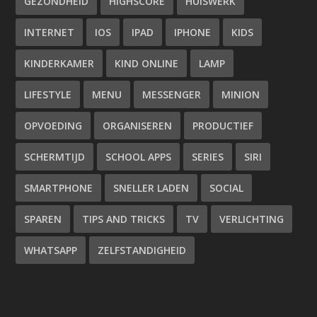
GEZONDHEID
HIGHSCORE
HUISWERK
INTERNET
IOS
IPAD
IPHONE
KIDS
KINDERKAMER
KIND ONLINE
LAMP
LIFESTYLE
MENU
MESSENGER
MINION
OPVOEDING
ORGANISEREN
PRODUCTIEF
SCHERMTIJD
SCHOOL APPS
SERIES
SIRI
SMARTPHONE
SNELLER LADEN
SOCIAL
SPAREN
TIPS AND TRICKS
TV
VERLICHTING
WHATSAPP
ZELFSTANDIGHEID