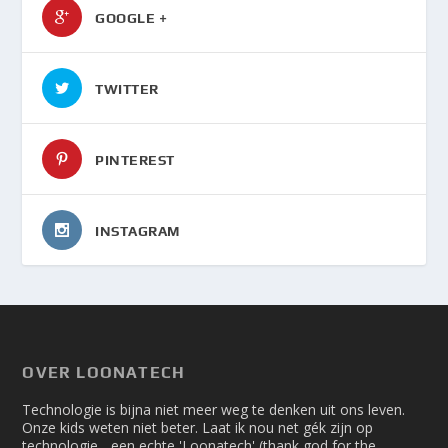
GOOGLE +
TWITTER
PINTEREST
INSTAGRAM
OVER LOONATECH
Technologie is bijna niet meer weg te denken uit ons leven.
Onze kids weten niet beter. Laat ik nou net gék zijn op
technologie... een echte 'Loonatech' (thank god for the