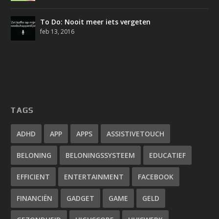
To Do: Nooit meer iets vergeten
feb 13, 2016
TAGS
ADHD
APP
APPS
ASSISTIVETOUCH
BELONING
BELONINGSSYSTEEM
EDUCATIEF
EFFICIENT
ENTERTAINMENT
FACEBOOK
FINANCIËN
GADGET
GAME
GELD