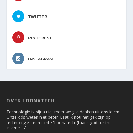
TWITTER
PINTEREST
INSTAGRAM
OVER LOONATECH
Technologie is bijna niet meer weg te denken uit ons leven.
Onze kids weten niet beter. Laat ik nou net gék zijn op
technologie... een echte 'Loonatech' (thank god for the
internet ;-).