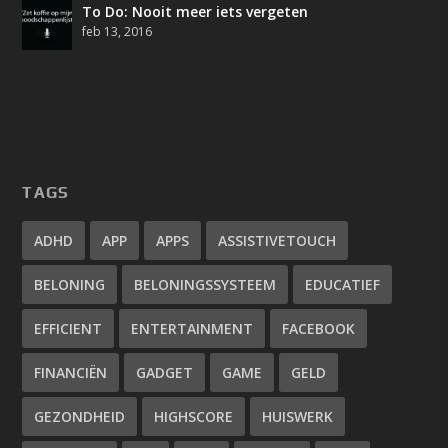
To Do: Nooit meer iets vergeten
feb 13, 2016
TAGS
ADHD
APP
APPS
ASSISTIVETOUCH
BELONING
BELONINGSSYSTEEM
EDUCATIEF
EFFICIENT
ENTERTAINMENT
FACEBOOK
FINANCIËN
GADGET
GAME
GELD
GEZONDHEID
HIGHSCORE
HUISWERK