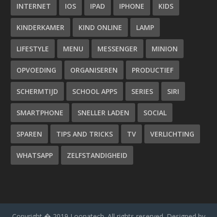
INTERNET
IOS
IPAD
IPHONE
KIDS
KINDERKAMER
KIND ONLINE
LAMP
LIFESTYLE
MENU
MESSENGER
MINION
OPVOEDING
ORGANISEREN
PRODUCTIEF
SCHERMTIJD
SCHOOL APPS
SERIES
SIRI
SMARTPHONE
SNELLER LADEN
SOCIAL
SPAREN
TIPS AND TRICKS
TV
VERLICHTING
WHATSAPP
ZELFSTANDIGHEID
Copyright � 2019 Loonatech. All rights reserved. Designed by